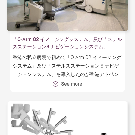
- Rigid robotic arm: The system with high stability
precise surgical resections with minimal errors.
which enhances the accuracy and precision of the
- Robotic guidance: The system automatically
surgical procedure.
corrects the displacement during the surgery,
- Imaging compatibility: The system assists
ensuring accurate implant placement.
「O-Arm O2 イメージングシステム」及び「ステル
surgeon to have comprehensive understanding of
Advantages:
スステーション8 ナビゲーションシステム」
the patient’s anatomy during the procedure. It
- Complete preoperative plan: This not only assists
enhances the accuracy of the surgery.
香港の私立病院で初めて「O-Arm O2 イメージング
surgeons visualize the procedure but also instills
システム」及び「ステルスステーション 8 ナビゲ
confidence in patients.
ーションシステム」を導入したのが香港アドベン
- Safer surgical experience: It reduces the risk of
ティスト病院―スタブスロードです。これらは欧
See more
damage to cartilage, ligaments and other tissues.
米では脊椎手術の支援機器としてすでに幅広く採
This precision contributes to a safer surgical
用されています。
experience for patients.
- Robotic guidance: Surgical time is significant
O-Arm O2は移動型Ｘ線装置であり、ステルスステ
reduced and the occurrence of complications is
ーション 8は手術中にリアルタイムで高精度な３D