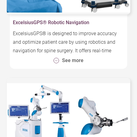
ExcelsiusGPS® Robotic Navigation
ExcelsiusGPS® is designed to improve accuracy
and optimize patient care by using robotics and
navigation for spine surgery. It offers real-time
tracking of instruments and implants, along with
See more
audible, visual and tactile feedback.
Special Features:
- Robotic guidance: The End Effector aligns the
guide tube precisely along the desired trajectory,
allowing for direct implant placement with GPS
instruments.
- Navigation: The system provides real-time
feedback on instrument positioning relative to the