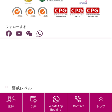
フォローする:
住所:
40 Stubbs Road , Hong Kong
メインライン（お問い合わせ）:
(852) 3651 8888
警戒レベル
© 2026 著作権©アドベンティストヘルス 無断転載を禁じます。
Hospital Services During Bad Weather
医師
予約
WhatsApp
Contact
トップ
Booking