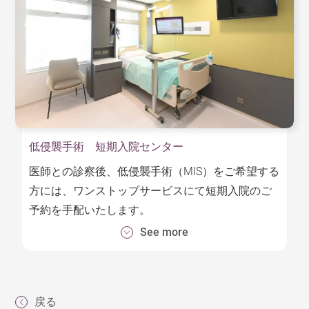
す。
手術支援ロボット「ダヴィンチDa Vinci Si HD」の
構成：
ヴィジョンシステム：
低侵襲手術 短期入院センター
１０倍ズームカメラを搭載した画像処理装置が高
解像度の３D画像を提供します。
医師との診察後、低侵襲手術（MIS）をご希望する
方には、ワンストップサービスにて短期入院のご
ペイシェントカート：
予約を手配いたします。
ペイシャントカートは、レンズを取り付けるアー
See more
当院では、外科医、婦人科医、その他の専門医に
ムと、鉗子を取り付ける3本のアームから成り立っ
よる低侵襲手術（MIS）による外科医療を提供して
ており、外科医が操作します。
います。術後は医療チームが患者のケアを行い、
サージョンコンソール：
通常24時間以内に退院することができます。
戻る