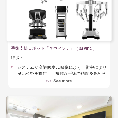
minimized. This ultimately leads to a higher
画像を可視化する装置です。この二つのシステム
success rate for knee replacement procedures.
を連動させることで、低侵襲脊椎手術や複雑な脳
神経外科手術など高精度が要求される手術がより
安全にできるようになりました。
特徴：
手術支援ロボット「ダヴィンチ」（DaVinci）
高精度：リアルタイムの3D画像により高精度な
特徴：
手術を可能にします。
システムが高解像度3D映像により、術中により
高い有効性：インプラントを入れる経路を事前
良い視野を提供し、複雑な手術の精度を高めま
に算定し設定することで順調な手術と成果の向
す。
See more
上に貢献します。
先端的なアームと手術器具が術者の繊細な手の
高い安全性：手術中の3D画像によって正確なイ
動きに反応します。より精密な操作、より良い
ンプラントの位置設定が可能になりことでⅩ線
視覚化で、より良い結果が得られます。
撮影の必要回数が減り、それに伴い患者や医療
広い範囲にわたる低侵襲手術が可能になったこ
チームの被爆量も低減できます。
とで外科医療の効率性と安全性を向上させま