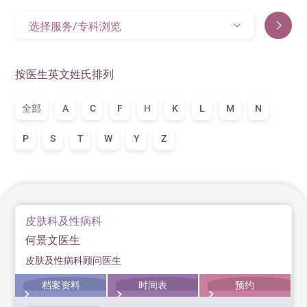
选择服务/专科浏览
按医生英文姓氏排列
全部
A
C
F
H
K
L
M
N
P
S
T
W
Y
Z
皮肤科及性病科
何景文医生
皮肤及性病科顾问医生
档案资料
时间表
预约