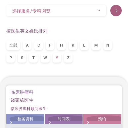
选择服务/专科浏览
按医生英文姓氏排列
全部
A
C
F
H
K
L
M
N
P
S
T
W
Y
Z
临床肿瘤科
饶家栋医生
临床肿瘤科顾问医生
档案资料
时间表
预约