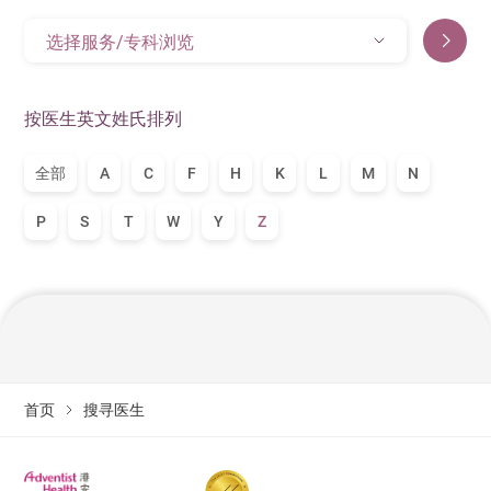
选择服务/专科浏览
按医生英文姓氏排列
全部
A
C
F
H
K
L
M
N
P
S
T
W
Y
Z
首页
搜寻医生