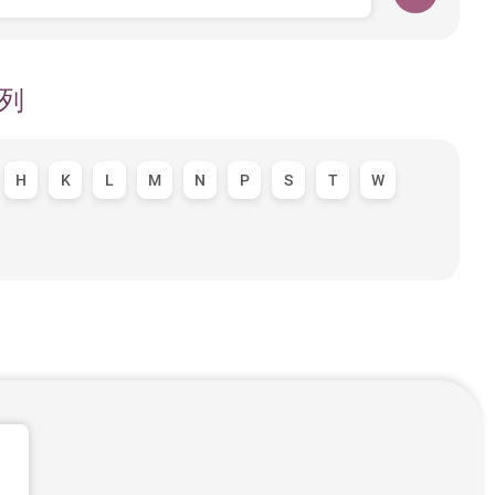
列
H
K
L
M
N
P
S
T
W