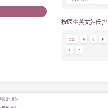
按医生英文姓氏排
全部
A
C
F
Y
Z
肠胃肝脏科
程自刚医生