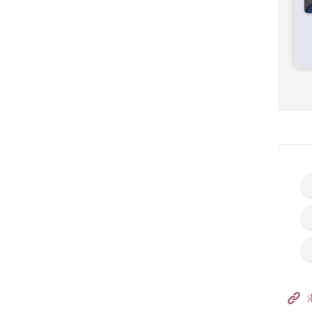
首页
搜寻医生
香港港安医院–荃湾
港安医疗中心