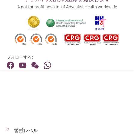
A not for profit hospital of Adventist Health worldwide
フォローする:
住所:
40 Stubbs Road , Hong Kong
メインライン（お問い合わせ）:
(852) 3651 8888
警戒レベル
© 2026 著作権©アドベンティストヘルス 無断転載を禁じます。