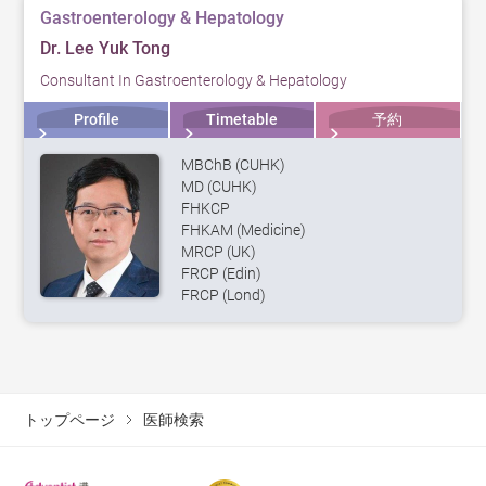
Gastroenterology & Hepatology
Dr. Lee Yuk Tong
Consultant In Gastroenterology & Hepatology
Profile
Timetable
予約
MBChB (CUHK)
MD (CUHK)
FHKCP
FHKAM (Medicine)
MRCP (UK)
FRCP (Edin)
FRCP (Lond)
トップページ
医師検索