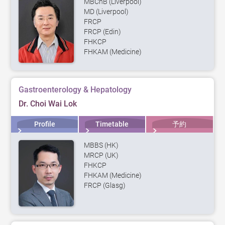
MBChB (Liverpool)
MD (Liverpool)
FRCP
FRCP (Edin)
FHKCP
FHKAM (Medicine)
Gastroenterology & Hepatology
Dr. Choi Wai Lok
Profile
Timetable
予約
MBBS (HK)
MRCP (UK)
FHKCP
FHKAM (Medicine)
FRCP (Glasg)