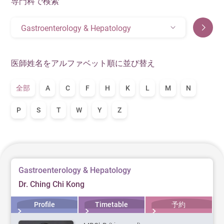
専門科で検索
Gastroenterology & Hepatology
医師姓名をアルファベット順に並び替え
全部
A
C
F
H
K
L
M
N
P
S
T
W
Y
Z
Gastroenterology & Hepatology
Dr. Ching Chi Kong
Profile
Timetable
予約