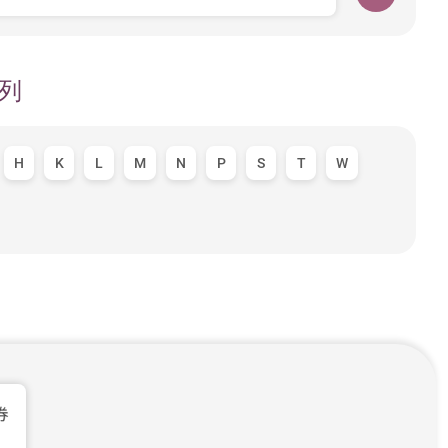
列
H
K
L
M
N
P
S
T
W