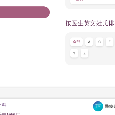
按医生英文姓氏排
全部
A
C
F
Y
Z
全科
冯志华医生