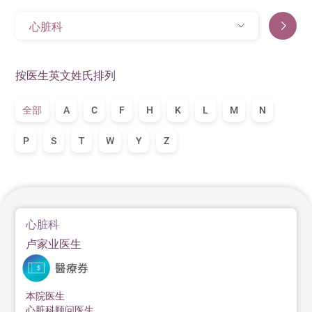
心脏科
按医生英文姓氏排列
全部
A
C
F
H
K
L
M
N
P
S
T
W
Y
Z
心脏科
卢家业医生
本院医生
心脏科顾问医生