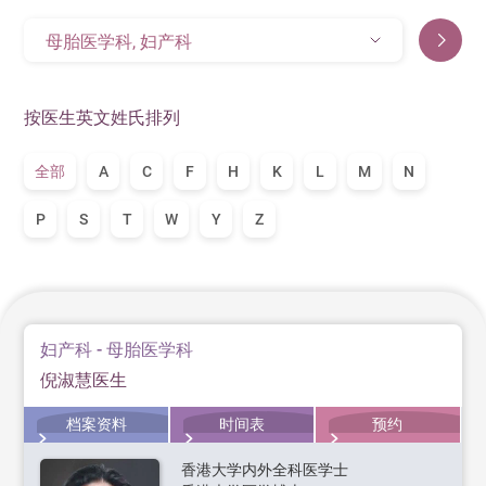
母胎医学科, 妇产科
按医生英文姓氏排列
全部
A
C
F
H
K
L
M
N
P
S
T
W
Y
Z
妇产科 - 母胎医学科
倪淑慧医生
档案资料
时间表
预约
香港大学内外全科医学士