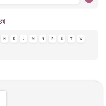
列
H
K
L
M
N
P
S
T
W