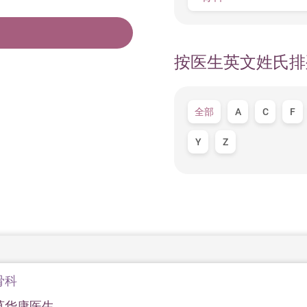
按医生英文姓氏排
全部
A
C
F
Y
Z
骨科
莫华康医生