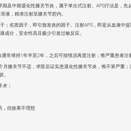
有效针对早期及中期退化性膝关节炎，属于单次式注射。APS疗法是
白溶液，精准注射至膝关节腔内。
子；劣质因子，即引致发炎的因子。注射APS，即是从血液中
液成分，安全性高且极少引发过敏反应。
疗效通常维持1年半至2年，之后可按情况再度注射；惟严重患者
个月膝关节不适，求医后证实患退化性膝关节炎，惟不算严重；注射
状。
手术：
药，但效果不理想