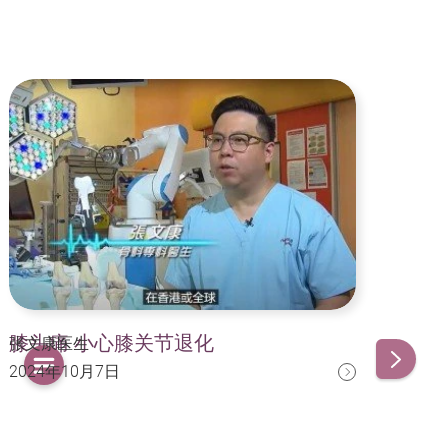
膝头痛 小心膝关节退化
膝
张文康医生
张文
2024年10月7日
20