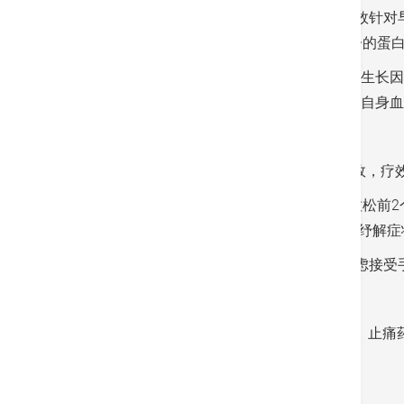
退化病变 , 称为“自体血蛋白溶液”（APS）, 
工后，提取3至4毫升富含生长因子与抗炎因子的蛋
关节含有两种因子：优质因子，即抗炎因子、生长因
缓痛楚，并可修复受损的软骨。由于采用患者自身血
APS疗法安全 效果可长达2年
根据临床经验，注射APS后一般在2个月内见效，
曾有一位年过60岁、常做运动的人士，跑马拉松前2
拉松比赛。APS不能彻底治愈此病，但能有效纾解症
退化性膝关节炎患者若出现3种情况，则须考虑接受
照X光后显示膝关节严重退化，关节变形
试过手术以外的治疗方案，例如物理治疗、止痛
严重影响日常生活，例如行动不便。