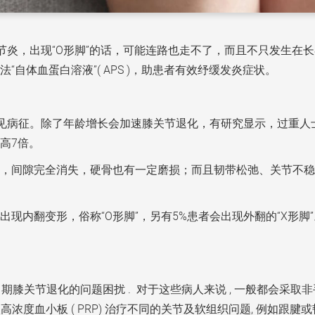
节炎，出现“O形脚”的话，可能连路也走不了，而且不只发生在
自体血蛋白溶液”( APS )，助患者有效纾缓发炎症状。
常见病征。除了年龄增长会加速膝关节退化，有研究显示，过重人
高7倍。
，间隙完全消失，硬骨也有一定磨损；而且韧带松弛、关节不稳
现内翻变形，俗称“O形脚”，另有5%患者会出现外翻的“X形
膝关节退化的问题困扰 . 对于这些病人来说 , 一般都会采取非
高浓度血小板 ( PRP) 治疗不同的关节及软组织问题, 例如跟腱