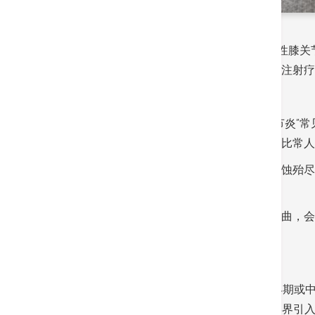
经常“膝头痛”要尽早求医！一旦患上严重退化性膝关
早期或中期膝关节退化的患者，近年就有新型注射疗法“
退化性膝关节炎高危一族
膝部不时疼痛、偶尔红肿发热是“退化性膝关节炎”
如十字韧带断裂、半月板撕裂、骨折，风险更比常人
若严重退化的话，即代表所有关节软骨已被磨蚀殆尽
平，“骨刺”增生，即周边的骨组织过度增生。
此时，患者关节过度紧绷，无法完全伸直或屈曲，会出
有困难。
注射APS可消炎纾缓痛楚
很多中年或刚踏入60多岁的人士都开始受到早期或中期
质酸注射(坊间一般俗称啫喱针)之外, 近年医学界引入