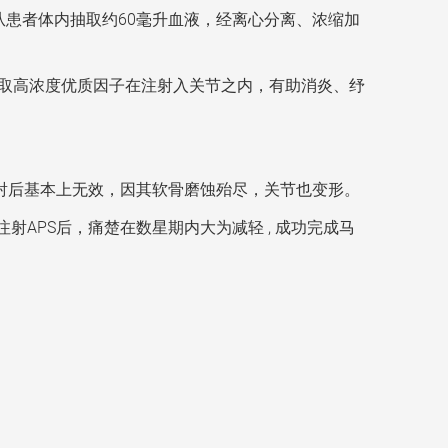
，先从患者体内抽取约60毫升血液，经离心分离、浓缩加
提取高浓度优质因子在注射入关节之内，有助消炎、纾
注射后基本上无效，因其软骨磨蚀殆尽，关节也变形。
APS后，痛楚在数星期内大为减轻 , 成功完成马