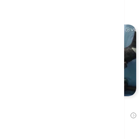
相关健康资讯
机械臂辅助膝关节置换手术的应用
张文康医生
2026年5月8日