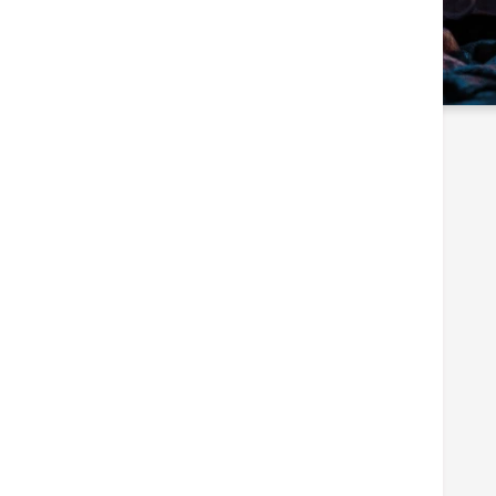
Please refer to the English content for details.
标签
健康生活
返回