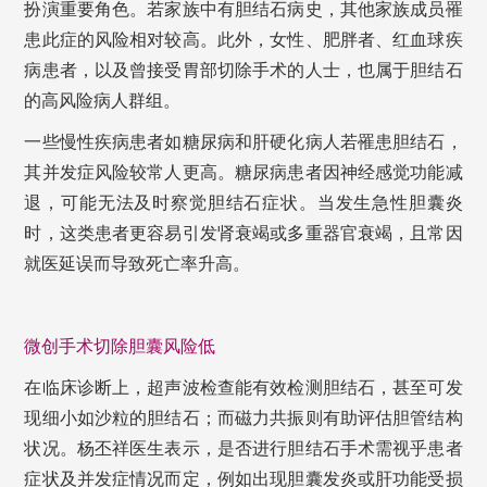
扮演重要角色。若家族中有胆结石病史，其他家族成员罹
患此症的风险相对较高。此外，女性、肥胖者、红血球疾
病患者，以及曾接受胃部切除手术的人士，也属于胆结石
的高风险病人群组。
一些慢性疾病患者如糖尿病和肝硬化病人若罹患胆结石，
其并发症风险较常人更高。糖尿病患者因神经感觉功能减
退，可能无法及时察觉胆结石症状。当发生急性胆囊炎
时，这类患者更容易引发肾衰竭或多重器官衰竭，且常因
就医延误而导致死亡率升高。
微创手术切除胆囊风险低
在临床诊断上，超声波检查能有效检测胆结石，甚至可发
现细小如沙粒的胆结石；而磁力共振则有助评估胆管结构
状况。杨丕祥医生表示，是否进行胆结石手术需视乎患者
症状及并发症情况而定，例如出现胆囊发炎或肝功能受损