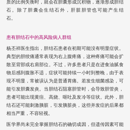
质的比例失衡时，就会在胆囊形成沉积物，逐渐形成胆结
石。除了胆囊会生结石外，肝脏胆管也可能产生结
石。
患有胆结石中的高风险病人群组
杨丕祥医生指出，胆结石患者在初期可能没有明显症状。
典型的胆绞痛通常表现为右上腹疼痛，这种疼痛可能会扩
散至背部或右肩部位。不过，许多患者只是在进食油腻食
物后感到腹胀不适，症状可能持续一小时到整晚，由于表
现不明显，常被误认为是普通胃痛。若发生细菌感染，可
能引发胆囊发炎。当胆结石阻塞胆管时，会导致胆管炎，
患者可能出现黄疸、高烧、呕吐及发冷等症状。此外，胆
结石还可能刺激胰脏，引发胰脏炎，这些并发症的后果都
相当严重，不容轻视。
医学界尚未完全掌握胆结石的确切成因，但遗传因素可能