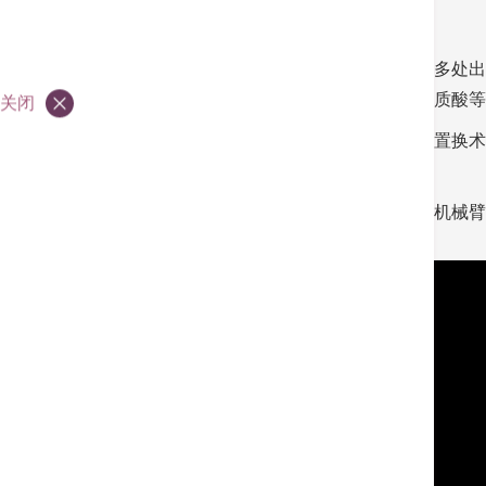
姜先生是一名地盘工人，随著年纪增长，身体多处出
常生活。期间他曾尝试服用止痛药和注射透明质酸等
关闭
最终，姜先生接受了双膝机械臂辅助全膝关节置换术
中经济支柱的角色。
若想了解更多关于姜先生的治疗经历，或认识机械臂