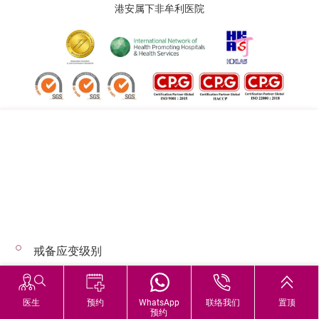
港安属下非牟利医院
追踪我们:
地址:
总机（查询）:
香港司徒拔道四十号
(852) 3651 8888
戒备应变级别
© 2026 版权所有 © 港安医疗 保留一切权利
恶劣天气下的诊症安排
医生
预约
WhatsApp
联络我们
置顶
预约