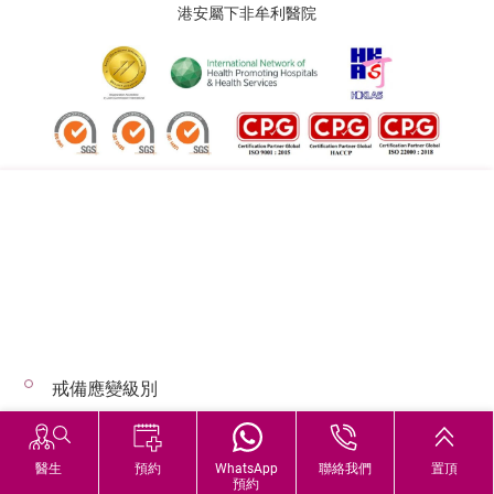
港安屬下非牟利醫院
追蹤我們:
地址:
總機（查詢）:
香港司徒拔道四十號
(852) 3651 8888
戒備應變級別
© 2026 版權所有 © 港安醫療 保留一切權利
惡劣天氣下的診症安排
醫生
預約
WhatsApp
聯絡我們
置頂
預約