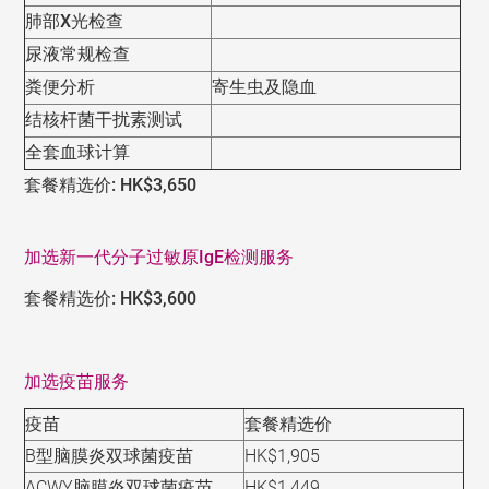
肺部X光检查
尿液常规检查
粪便分析
寄生虫及隐血
结核杆菌干扰素测试
全套血球计算
套餐精选价: HK$3,650
加选新一代分子过敏原IgE检测服务
套餐精选价: HK$3,600
加选疫苗服务
疫苗
套餐精选价
B型脑膜炎双球菌疫苗
HK$1,905
ACWY脑膜炎双球菌疫苗
HK$1,449