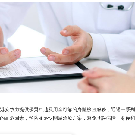
港安致力提供優質卓越及周全可靠的身體檢查服務，通過一系列
的高危因素，預防並盡快開展治療方案，避免耽誤病情，令你和