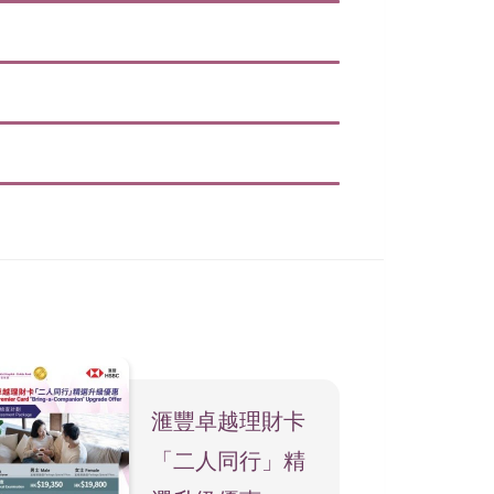
滙豐卓越理財卡
「二人同行」精