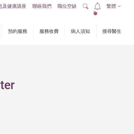
息及健康講座
聯絡我們
職位空缺
繁體
2
預約服務
服務收費
病人須知
搜尋醫生
ter