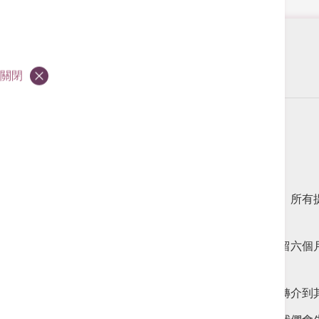
感謝使用網上申請，請填寫及提交以下表格。
關閉
個人資料收集聲明
個人資料收集聲明
收集資料的目的
申請人所提供的資料將用於聘用有關的事宜上。所有
個人資料的保留期限
招聘程序完成後，未獲取錄申請人的資料將保留六個
轉介人的類別
申請人所提供的個人資料或者會在保留期間內轉介到