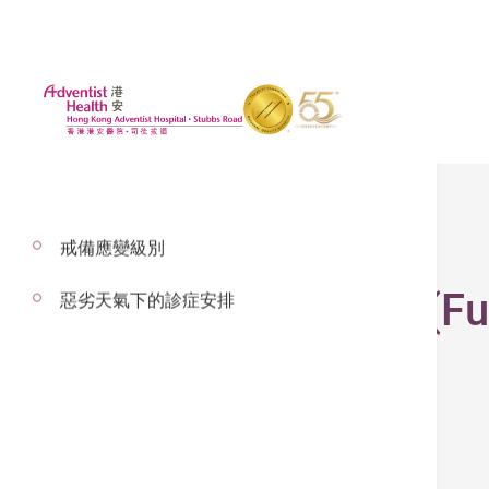
戒備應變級別
Registered Nurse (Fu
惡劣天氣下的診症安排
Nursing
申請日期:
2026年6月8日