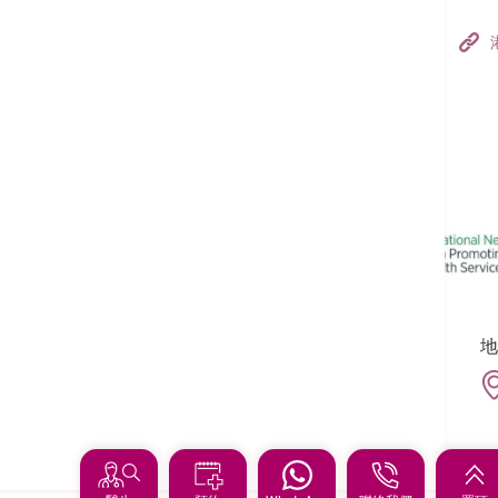
香港港安醫院–荃灣
港安醫療中心
追蹤我們:
地