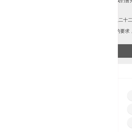
有關資料可能會送交獲法律授權處理的小組。我們會
查閱個人資料
根據個人資料(私穩)條例計劃一第六原則十八及二
查閱及改正有關申請人在申請表格內個人資料的要求
拒絕
首頁
職位空缺