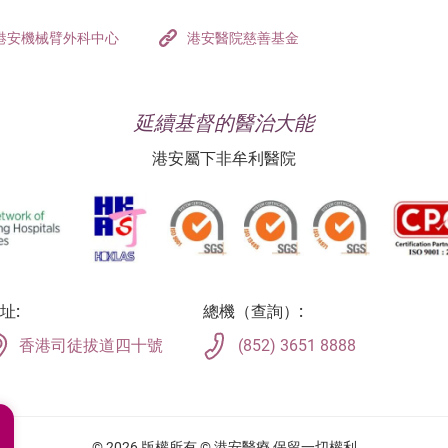
港安機械臂外科中心
港安醫院慈善基金
延續基督的醫治大能
港安屬下非牟利醫院
址:
總機（查詢）:
香港司徒拔道四十號
(852) 3651 8888
© 2026 版權所有 © 港安醫療 保留一切權利