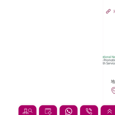
香港港安醫院–荃灣
港安醫療中心
追蹤我們:
地