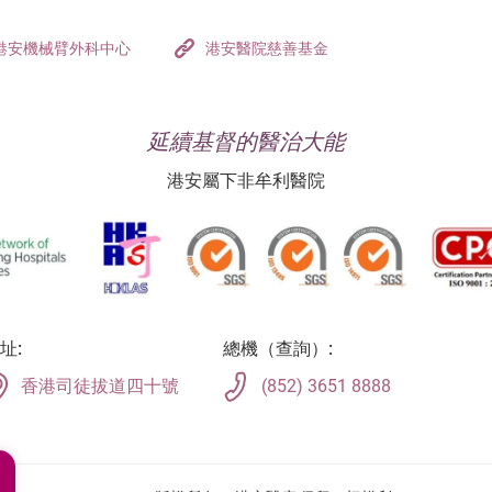
港安機械臂外科中心
港安醫院慈善基金
延續基督的醫治大能
港安屬下非牟利醫院
址:
總機（查詢）:
香港司徒拔道四十號
(852) 3651 8888