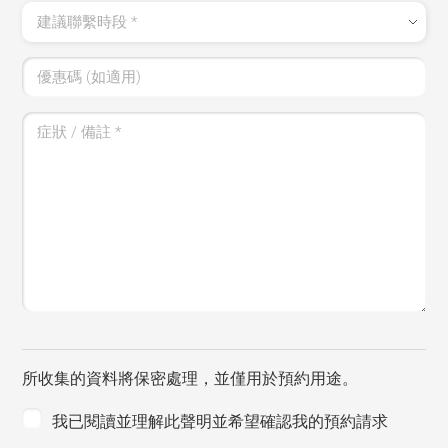
建議聯繫時段
*
優惠碼 (如適用)
症狀 / 備註
*
所收集的資料將保密處理，並僅用於預約用途。
我已閱讀並理解此聲明並希望確認我的預約請求