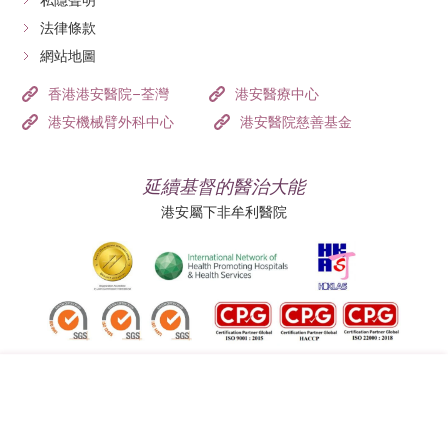
私隱聲明
法律條款
網站地圖
香港港安醫院–荃灣
港安醫療中心
港安機械臂外科中心
港安醫院慈善基金
延續基督的醫治大能
港安屬下非牟利醫院
追蹤我們: