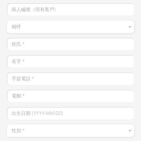
病人編號（現有客戶)
稱呼
姓氏
*
名字
*
手提電話
*
電郵
*
出生日期 (YYYY-MM-DD)
性別
*