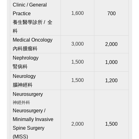
Clinic / General
1,600
Practice
700
養生醫學診所 / 全
科
Medical Oncology
3,000
2,000
內科腫瘤科
Nephrology
1,500
1,000
腎病科
Neurology
1,500
1,200
腦神經科
Neurosurgery
神經外科
Neurosurgery /
Minimally Invasive
2,000
1,500
Spine Surgery
(MISS)