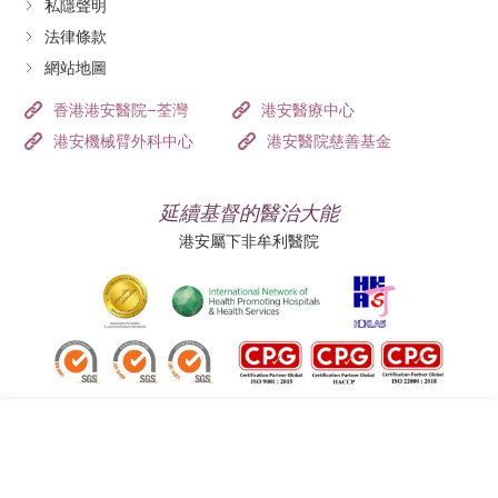
私隱聲明
法律條款
網站地圖
香港港安醫院–荃灣
港安醫療中心
港安機械臂外科中心
港安醫院慈善基金
延續基督的醫治大能
港安屬下非牟利醫院
追蹤我們: