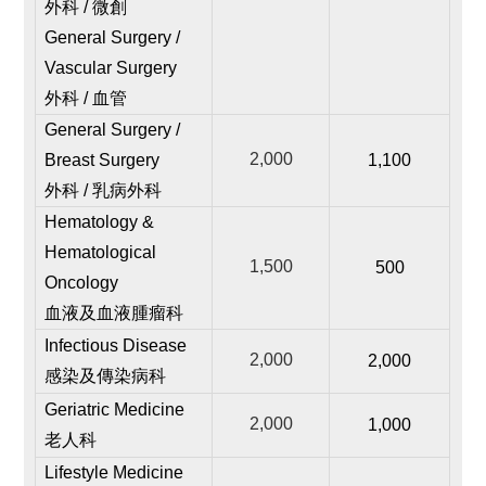
外科 / 微創
General Surgery /
Vascular Surgery
外科 / 血管
General Surgery /
2,000
Breast Surgery
1,100
外科 / 乳病外科
Hematology &
Hematological
1,500
500
Oncology
血液及血液腫瘤科
Infectious Disease
2,000
2,000
感染及傳染病科
Geriatric Medicine
2,000
1,000
老人科
Lifestyle Medicine