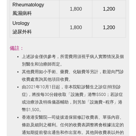
Rheumatology
1,800
1,200
風濕病科
Urology
1,800
1,200
泌尿外科
備註
：
上述診金僅供參考，所需費用須視乎病人實際情況及個
別醫生和治療師而定。
其他費用如小手術、藥費、化驗費等另計，歡迎向門診
收費處查詢其他項目收費。
由2021年10月1日起，非本院駐診醫生之診症(特別診
症)，將按每30分鐘收取「設施費」港幣$500；若診症
或治療涉及特殊儀器輔助，則另加「設施費–程序」港
幣$1,500。
香港港安醫院—司徒拔道保留修訂收費表、單張內容、
條款及細則之權利。任何的收費表調整將會根據法定的
通知期提前發出通告和作出宣布。其他與收費表以外的