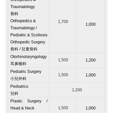
Traumatology
骨科
Orthopedics &
1,700
1,000
Traumatology /
Pediatric & Scoliosis
Orthopedic Surgery
骨科 / 兒童骨科
Otorhinolaryngology
1,500
1,200
耳鼻喉科
Pediatric Surgery
1,500
1,000
小兒外科
Pediatrics
1,200
兒科
Plastic Surgery /
1,500
Head & Neck
1,000