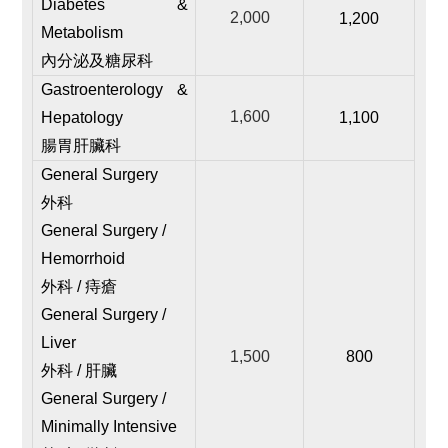
Diabetes &
2,000
1,200
Metabolism
內分泌及糖尿科
Gastroenterology &
1,600
Hepatology
1,100
腸胃肝臟科
General Surgery
外科
General Surgery /
Hemorrhoid
外科 / 痔瘡
General Surgery /
Liver
1,500
800
外科 / 肝臟
General Surgery /
Minimally Intensive