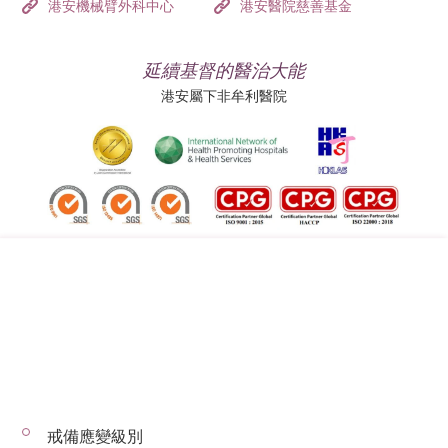
港安機械臂外科中心
港安醫院慈善基金
延續基督的醫治大能
港安屬下非牟利醫院
追蹤我們:
地址:
總機（查詢）:
香港司徒拔道四十號
(852) 3651 8888
戒備應變級別
© 2026 版權所有 © 港安醫療 保留一切權利