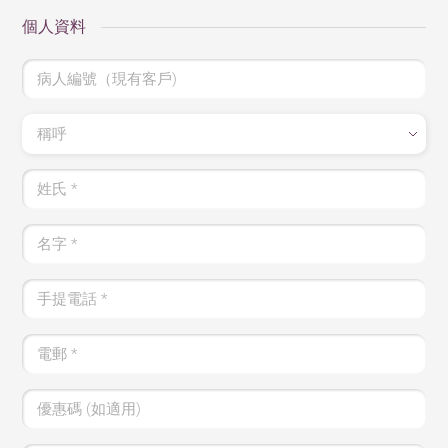
個人資料
病人編號（現有客戶)
稱呼
姓氏
*
名字
*
手提電話
*
電郵
*
優惠碼 (如適用)