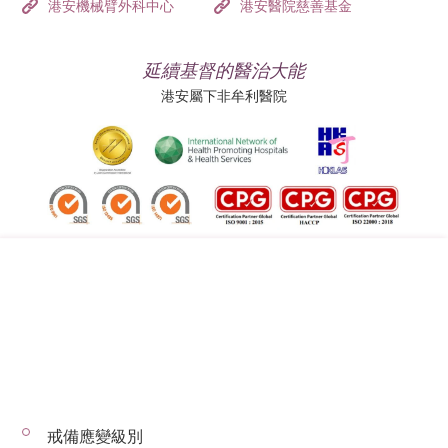
港安機械臂外科中心
港安醫院慈善基金
延續基督的醫治大能
港安屬下非牟利醫院
追蹤我們:
地址:
總機（查詢）:
香港司徒拔道四十號
(852) 3651 8888
戒備應變級別
© 2026 版權所有 © 港安醫療 保留一切權利