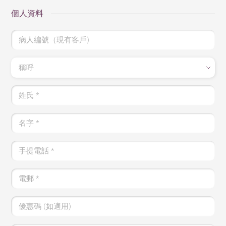
個人資料
病人編號（現有客戶)
稱呼
姓氏
*
名字
*
手提電話
*
電郵
*
優惠碼 (如適用)