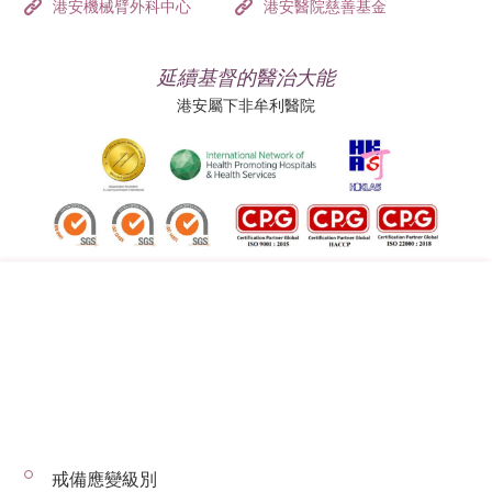
港安機械臂外科中心
港安醫院慈善基金
延續基督的醫治大能
港安屬下非牟利醫院
追蹤我們:
地址:
總機（查詢）:
香港司徒拔道四十號
(852) 3651 8888
戒備應變級別
© 2026 版權所有 © 港安醫療 保留一切權利