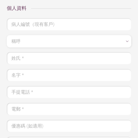
個人資料
病人編號（現有客戶)
稱呼
姓氏
*
名字
*
手提電話
*
電郵
*
優惠碼 (如適用)