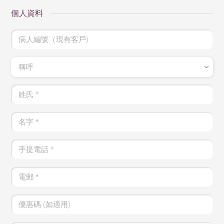
個人資料
病人編號（現有客戶)
稱呼
姓氏
*
名字
*
手提電話
*
電郵
*
優惠碼 (如適用)