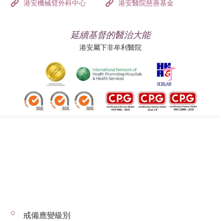
港安機械臂外科中心
港安醫院慈善基金
延續基督的醫治大能
港安屬下非牟利醫院
追蹤我們:
地址:
總機（查詢）:
香港司徒拔道四十號
(852) 3651 8888
戒備應變級別
© 2026 版權所有 © 港安醫療 保留一切權利