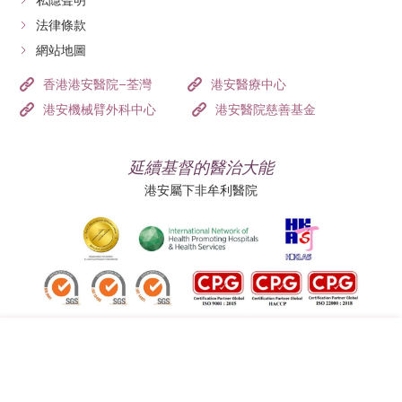
私隱聲明
法律條款
網站地圖
香港港安醫院–荃灣
港安醫療中心
港安機械臂外科中心
港安醫院慈善基金
延續基督的醫治大能
港安屬下非牟利醫院
追蹤我們: