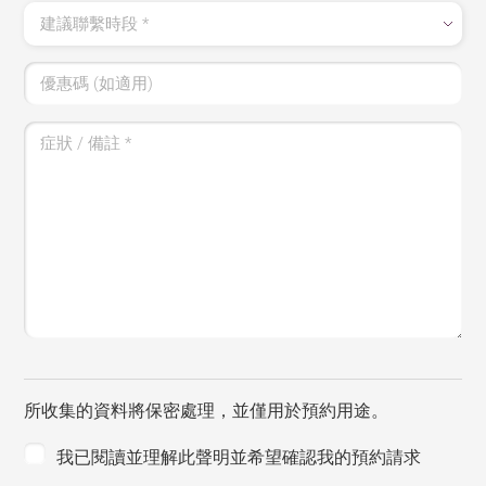
建議聯繫時段
*
優惠碼 (如適用)
症狀 / 備註
*
所收集的資料將保密處理，並僅用於預約用途。
我已閱讀並理解此聲明並希望確認我的預約請求