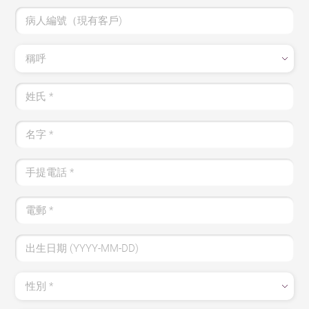
病人編號（現有客戶)
稱呼
姓氏
*
名字
*
手提電話
*
電郵
*
出生日期 (YYYY-MM-DD)
性別
*