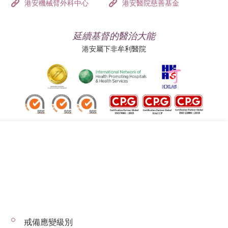
港安機械臂外科中心
港安醫院慈善基金
延續基督的醫治大能
港安屬下非牟利醫院
追蹤我們:
地址:
總機（查詢）:
香港司徒拔道四十號
(852) 3651 8888
戒備應變級別
© 2026 版權所有 © 港安醫療 保留一切權利