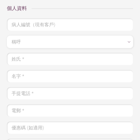
個人資料
病人編號（現有客戶)
稱呼
姓氏
*
名字
*
手提電話
*
電郵
*
優惠碼 (如適用)