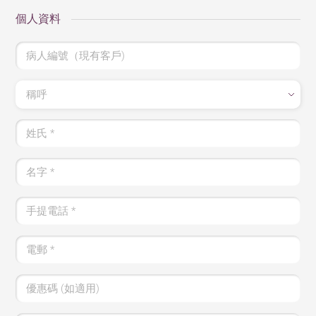
個人資料
病人編號（現有客戶)
稱呼
姓氏
*
名字
*
手提電話
*
電郵
*
優惠碼 (如適用)