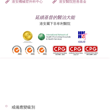
港安機械臂外科中心
港安醫院慈善基金
延續基督的醫治大能
港安屬下非牟利醫院
追蹤我們:
地址:
總機（查詢）:
香港司徒拔道四十號
(852) 3651 8888
戒備應變級別
© 2026 版權所有 © 港安醫療 保留一切權利