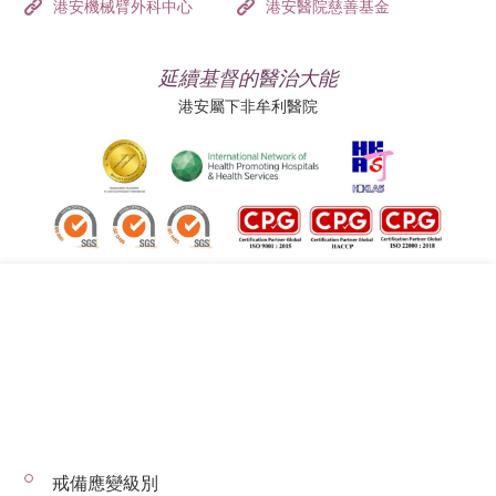
港安機械臂外科中心
港安醫院慈善基金
延續基督的醫治大能
港安屬下非牟利醫院
追蹤我們:
地址:
總機（查詢）:
香港司徒拔道四十號
(852) 3651 8888
戒備應變級別
© 2026 版權所有 © 港安醫療 保留一切權利