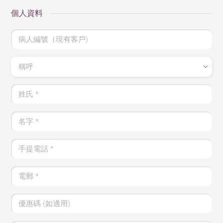
個人資料
病人編號（現有客戶)
稱呼
姓氏
*
名字
*
手提電話
*
電郵
*
優惠碼 (如適用)