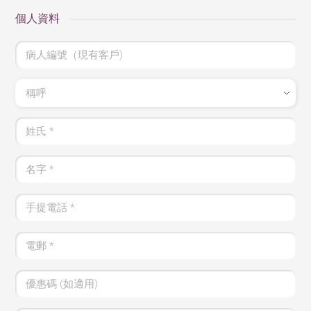
個人資料
病人編號（現有客戶)
稱呼
姓氏
*
名字
*
手提電話
*
電郵
*
優惠碼 (如適用)