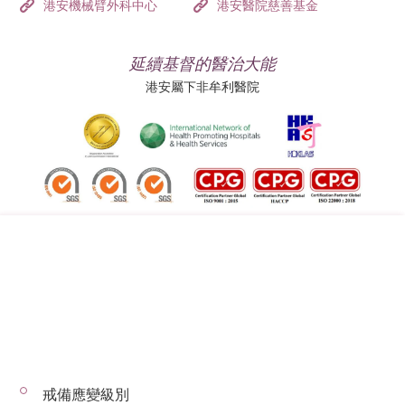
港安機械臂外科中心
港安醫院慈善基金
延續基督的醫治大能
港安屬下非牟利醫院
追蹤我們:
地址:
總機（查詢）:
香港司徒拔道四十號
(852) 3651 8888
戒備應變級別
© 2026 版權所有 © 港安醫療 保留一切權利