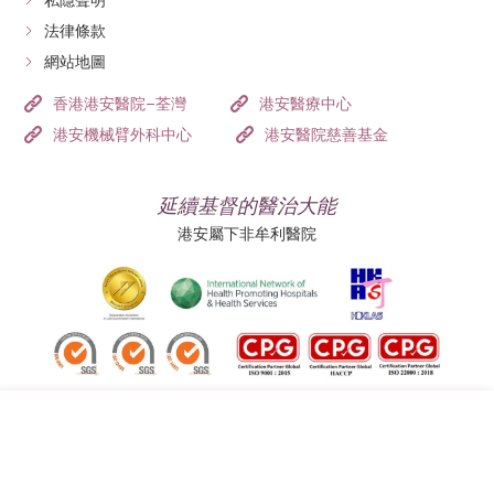
私隱聲明
法律條款
網站地圖
香港港安醫院–荃灣
港安醫療中心
港安機械臂外科中心
港安醫院慈善基金
延續基督的醫治大能
港安屬下非牟利醫院
追蹤我們: