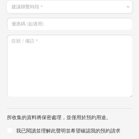
建議聯繫時段
*
優惠碼 (如適用)
症狀 / 備註
*
所收集的資料將保密處理，並僅用於預約用途。
我已閱讀並理解此聲明並希望確認我的預約請求