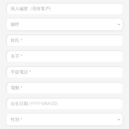
病人編號（現有客戶)
稱呼
姓氏
*
名字
*
手提電話
*
電郵
*
出生日期 (YYYY-MM-DD)
性別
*