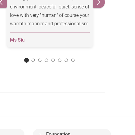
environment, peaceful, quiet; sense of
a difference in t
love with very "human" of course your
warmth manner and professionalism
include entire staff, meant a lot to me
Ms Siu
Ms Lee
and my family.
Thank you again.
Foundation