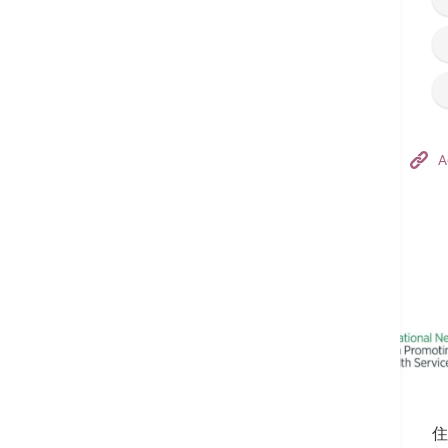
Hong Kong Adventist Hospital – Tsuen Wan
A
フォローする:
住