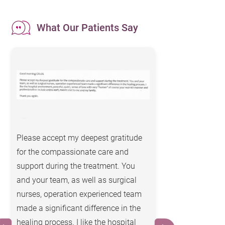
What Our Patients Say
Please accept my deepest gratitude
I hope this emai
for the compassionate care and
With many than
support during the treatment. You
great assistanc
and your team, as well as surgical
health caring f
nurses, operation experienced team
nurses, Dr. for
made a significant difference in the
compassion. Be
healing process. I like the hospital
your exceptiona