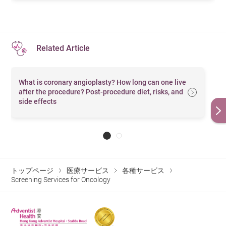
電腦
Tomography
掃描
(CT Scan)
CT Brain
腦部
Related Article
(without
（平
$5,240
$4,530
$3,450
$2,833
contrast)
片）
What is coronary angioplasty? How long can one live
腦
部
after the procedure? Post-procedure diet, risks, and
side effects
CT Brain
（
平
(W/WO
片及
$9,430
$8,150
$6,220
$5,099
Contrast)
顯影
劑）
CT
冠狀
トップページ
医療サービス
各種サービス
Coronary
動脈
Screening Services for Oncology
$15,090
$13,050
$9,950
$8,158
(with
血管
Contrast)
造影
胸部