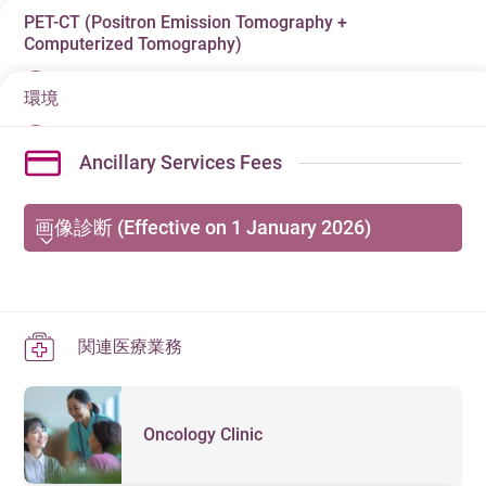
PET-CT (Positron Emission Tomography +
核医学検査は、放射線医薬品を使って体内の様子を調
Computerized Tomography)
べる検査であり、近年では診断/治療のために一般的に
行われています。放射線医薬品は特定の組織に集積す
環境
PET-CT (Positron Emission Tomography +
る性質があり投与後に特殊カメラで画像化すること
Computerized Tomography) is an advanced medical
で、腫瘍、脳、心臓、骨を含む様々な臓器や組織の病
Ancillary Services Fees
imaging examination that studies the function /
変を検知することができます。
metabolism of our body by injection of radioisotopes
into our body. PET-CT is commonly used to diagnose
画像診断 (Effective on 1 January 2026)
and monitor cancers, neurological disease (Brain
disorders) and coronary artery diseases (Heart
お問い合わせ:
28350515
diseases).
DIAGNOSTIC IMAGING DEPARTMENT
関連医療業務
Semi-
Out-
Items
項目
VIP
/
Private
Standard
Private
Patient
Oncology Clinic
HK$
HK$
HK$
HK$
Computed