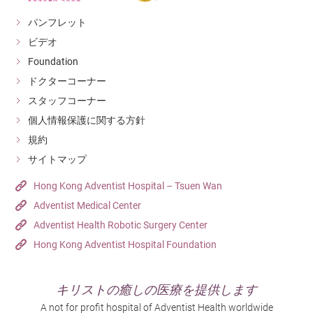
CT Thorax
（
平
パンフレット
(W/WO
片及
$13,410
$11,600
$8,840
$7,251
ビデオ
Contrast)
顯影
Foundation
劑）
ドクターコーナー
上腹
スタッフコーナー
CT Upper
（
平
個人情報保護に関する方針
Abdomen
片及
$12,990
$11,240
$8,570
$7,025
規約
(W/WO
顯影
サイトマップ
Contrast)
劑）
Hong Kong Adventist Hospital – Tsuen Wan
CT Lumbar
Adventist Medical Center
腰椎
$9,010
$7,790
$5,940
$4,872
Spine
Adventist Health Robotic Surgery Center
上
Hong Kong Adventist Hospital Foundation
CT Upper
肢
:
Extremity:
一個
キリストの癒しの医療を提供します
$7,750
$6,700
$5,110
$4,192
Each Area
部位
A not for profit hospital of Adventist Health worldwide