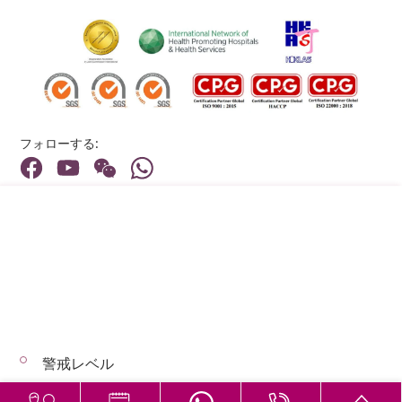
No Contrast
（
平
片）
下
CT Lower
肢
:
Extremity:
一個
$7,750
$6,700
$5,110
$4,192
Each Area
部位
フォローする:
No Contrast
（
平
片）
住所:
40 Stubbs Road , Hong Kong
Magnetic
メインライン（お問い合わせ）:
Resonance
磁力
(852) 3651 8888
Imaging
共振
(MRI)
腦掃
警戒レベル
MR Brain
© 2026 著作権©アドベンティストヘルス 無断転載を禁じます。
描
(Without
$14,140
$12,230
$9,320
$7,644