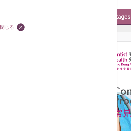
Common Surgical Procedure Packages
閉じる
Common Surgical Procedure Packages