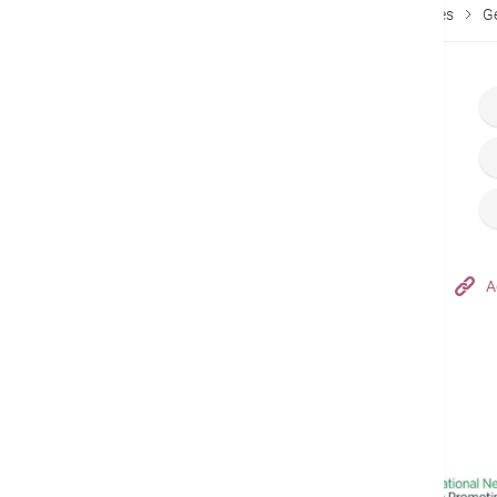
トップページ
料金表
Services Fees & Packages
Ge
Hong Kong Adventist Hospital – Tsuen Wan
A