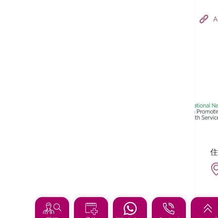
Hong Kong Adventist Hospital – Tsuen Wan
A
フォローする:
住