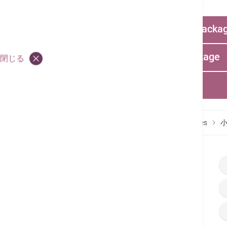
Pediatric Surgery Hospital Care Packa
Pediatric Neonatal Jaundice Package
閉じる
お問い合わせ:
36518627
18-Month Well Baby Package
お問い合わせ:
28350526
お問い合わせ:
36518808
トップページ
料金表
Services Fees & Packages