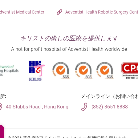
dventist Medical Center
Adventist Health Robotic Surgery Cen
キリストの癒しの医療を提供します
A not for profit hospital of Adventist Health worldwide
所:
メインライン（お問い合わ
40 Stubbs Road , Hong Kong
(852) 3651 8888