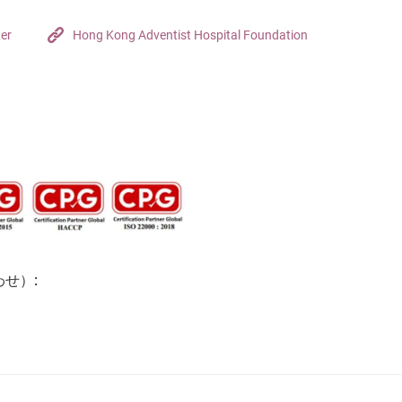
ter
Hong Kong Adventist Hospital Foundation
せ）: