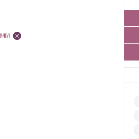
兒科手術醫院收費套餐
新生嬰兒黃疸套餐
關閉
查詢:
36518627
十八個月健康嬰兒全套優惠
查詢:
28350526
查詢:
36518808
首頁
服務收費
服務及套餐收費
兒科