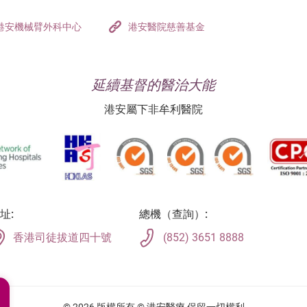
港安機械臂外科中心
港安醫院慈善基金
延續基督的醫治大能
港安屬下非牟利醫院
址:
總機（查詢）:
香港司徒拔道四十號
(852) 3651 8888