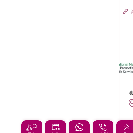
香港港安醫院–荃灣
港安醫療中心
追蹤我們:
地