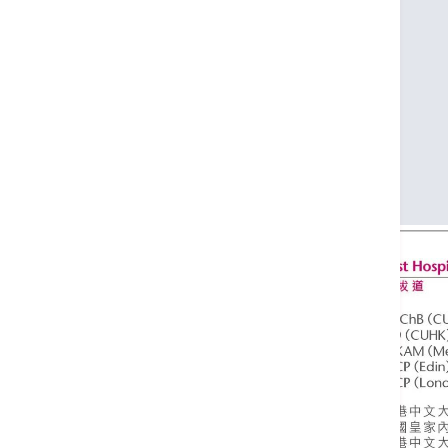
MRCP (UK)
MD (CUHK)
FHKCP
FHKAM (Medicine)
FRCP (Edin)
FRCP (Glasg)
FRCP (Lond)