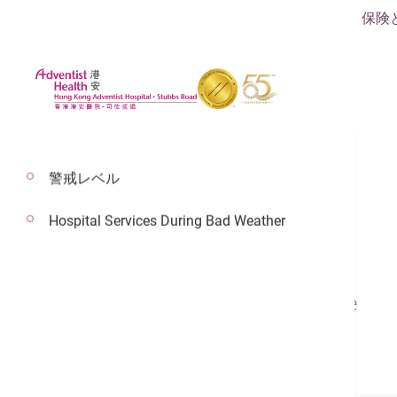
保険
警戒レベル
Hospital Services During Bad Weather
Dr. Ma Hon Ming
Consultant In Geriatric Medicine
Geriatric Medicine