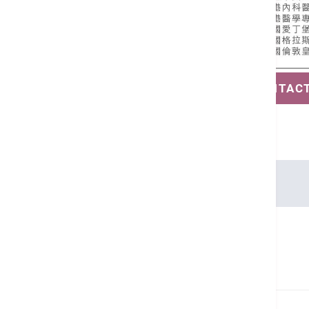
SAVE CONTAC
言語
Cantonese, English