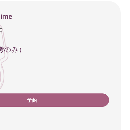
Time
00
考のみ）
予約