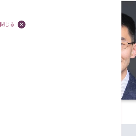
閉じる
資格
MBChB (CUHK)