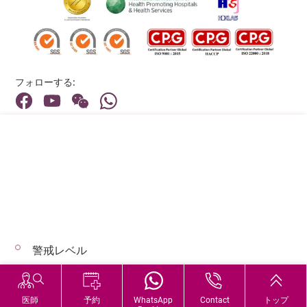
フォローする:
住所:
40 Stubbs Road , Hong Kong
メインライン（お問い合わせ）:
(852) 3651 8888
警戒レベル
© 2026 著作権©アドベンティストヘルス 無断転載を禁じます。
Hospital Services During Bad Weather
医師
予約
WhatsApp
Contact
トップ