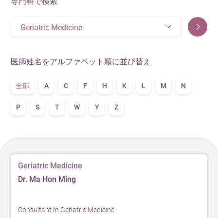
専門科で検索
Geriatric Medicine
医師姓名をアルファベット順に並び替え
全部
A
C
F
H
K
L
M
N
P
S
T
W
Y
Z
Geriatric Medicine
Dr. Ma Hon Ming
Consultant In Geriatric Medicine