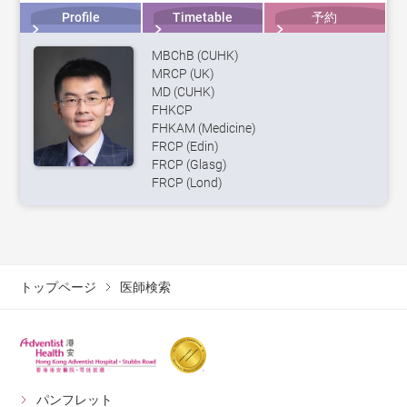
Profile
Timetable
予約
MBChB (CUHK)
MRCP (UK)
MD (CUHK)
FHKCP
FHKAM (Medicine)
FRCP (Edin)
FRCP (Glasg)
FRCP (Lond)
トップページ
医師検索
パンフレット