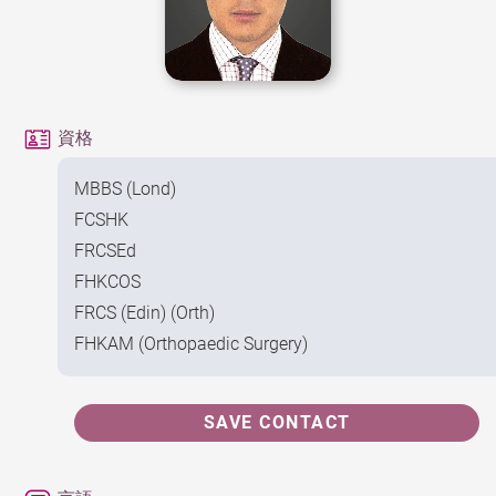
資格
MBBS (Lond)
FCSHK
FRCSEd
FHKCOS
FRCS (Edin) (Orth)
FHKAM (Orthopaedic Surgery)
SAVE CONTACT