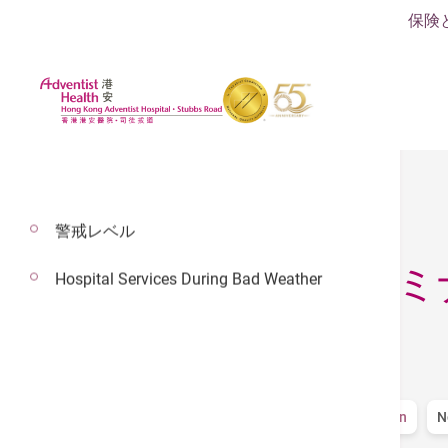
保険
警戒レベル
ニュース＆セミ
Hospital Services During Bad Weather
フィルター
全部
News
プレスリリース
Declaration
N