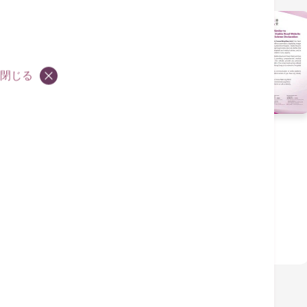
[Declaration] Regarding
Website Similar to Hong
閉じる
Kong Adventist Hospital
– Stubbs Road Website
Adventist Health Hong
Kong Solemn
Declaration
Declaration