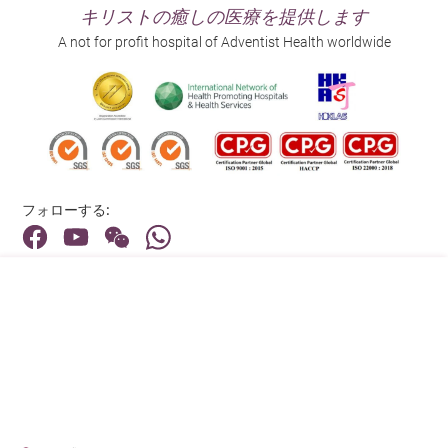
キリストの癒しの医療を提供します
A not for profit hospital of Adventist Health worldwide
フォローする:
住所:
40 Stubbs Road , Hong Kong
メインライン（お問い合わせ）:
(852) 3651 8888