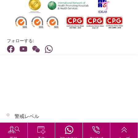
フォローする:
住所:
40 Stubbs Road , Hong Kong
メインライン（お問い合わせ）:
(852) 3651 8888
警戒レベル
© 2026 著作権©アドベンティストヘルス 無断転載を禁じます。
Hospital Services During Bad Weather