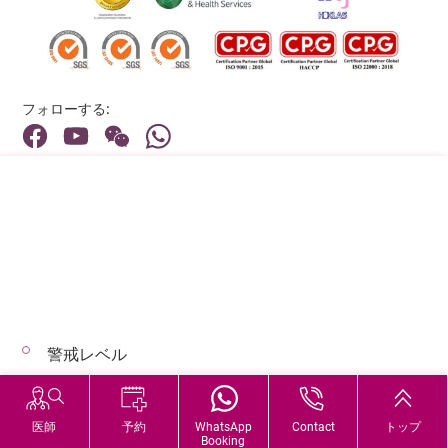
フォローする:
住所:
40 Stubbs Road , Hong Kong
メインライン（お問い合わせ）:
(852) 3651 8888
警戒レベル
© 2026 著作権©アドベンティストヘルス 無断転載を禁じます。
Hospital Services During Bad Weather
医師
予約
WhatsApp
Contact
トップ
Booking