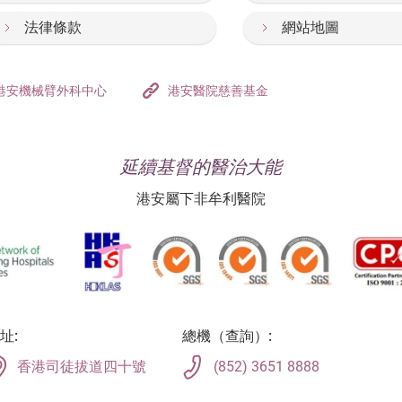
法律條款
網站地圖
港安機械臂外科中心
港安醫院慈善基金
延續基督的醫治大能
港安屬下非牟利醫院
址:
總機（查詢）:
香港司徒拔道四十號
(852) 3651 8888