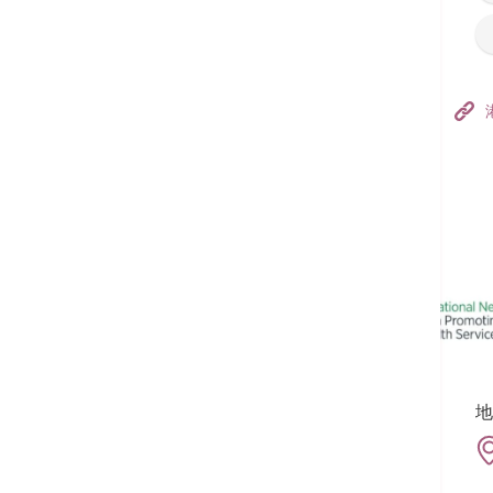
香港港安醫院–荃灣
港安醫療中心
追蹤我們:
地