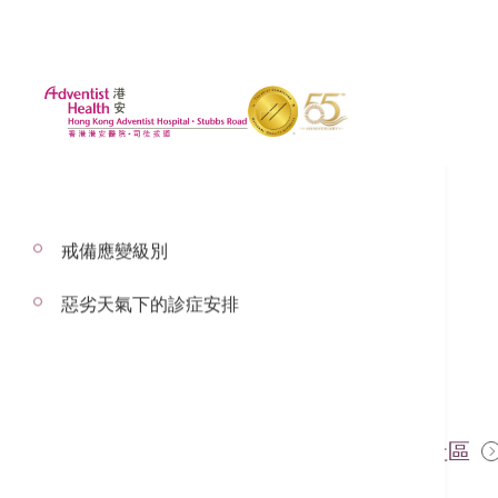
戒備應變級別
惡劣天氣下的診症安排
2023年3月16日
金汁腰豆藜麥飯
健康生活促進中心(LMC) - 建立健康社區