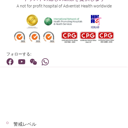
A not for profit hospital of Adventist Health worldwide
フォローする:
住所:
40 Stubbs Road , Hong Kong
メインライン（お問い合わせ）:
(852) 3651 8888
警戒レベル
© 2026 著作権©アドベンティストヘルス 無断転載を禁じます。