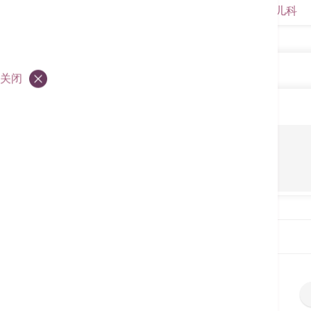
儿科
儿科
关闭
儿科
儿科手术医院收费套餐
新生婴儿黄疸套餐
十八个月健康婴儿全套优惠
首页
服务单张