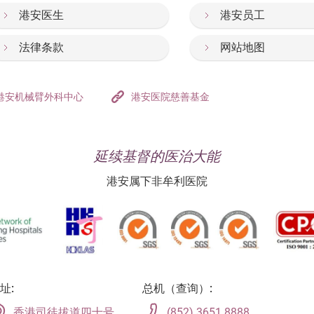
港安医生
港安员工
法律条款
网站地图
港安机械臂外科中心
港安医院慈善基金
延续基督的医治大能
港安属下非牟利医院
址:
总机（查询）:
香港司徒拔道四十号
(852) 3651 8888