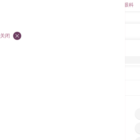
眼科
眼科
关闭
眼科
乳化白内障摘除术
首页
服务单张