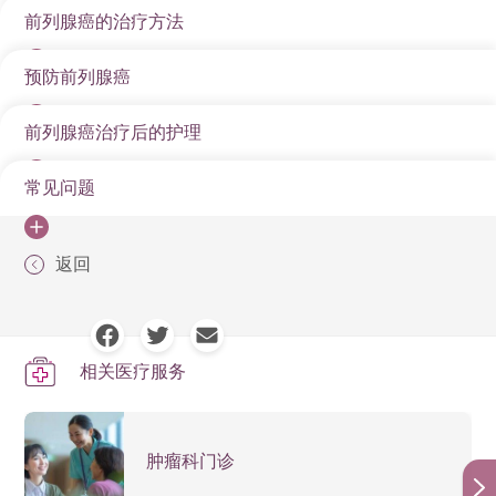
题或症状，医学界亦建议55岁以上男士应定期接受前列
脚肿
前列腺癌的治疗方法
年龄：
患者以年长男性居多，较少发生在50岁以下的男
前列腺癌的期数（分期）决定了癌症的严重程度及治疗
1. 排尿问题
腺癌筛检。如怀疑患上前列腺癌或有任何前列腺问题，
士身上
方案，并影响患者的存活率。分期通常根据癌细胞的扩
专科医生有可能建议病人接受超声波和磁力共振等进一
前列腺肿瘤可能压迫尿道，导致排尿困难、尿频、夜尿
预防前列腺癌
视乎病人的前列腺癌的症状及病情发展，医生会建议不
遗传：
家族中曾有人患上前列腺癌
散范围、PSA（前列腺特异抗原）指数及肿瘤恶性程度
步检查。
增多或尿流变弱。
同的治疗方案，早期前列腺癌治疗方案包括定期监察、
（Gleason Score）来评估。
前列腺癌治疗后的护理
前列腺癌是香港男性常见的癌症之一，但透过健康的生
前列腺癌筛检
：医生会透过征状评分表、肛门指检，
外科手术或放射治疗。
2. 性功能障碍
第一期：
癌细胞局限于前列腺内，无扩散迹象。五年
活习惯及定期筛查，可有效降低患病风险。以下是几种
以及配合尿流速测试和肾功能测试，初步评估患病风
由于前列腺癌的早期肿瘤生长缓慢，如病
常见问题
前列腺癌治疗后的护理对于恢复健康及降低复发风险至
存活率约 95%。
预防前列腺癌的方法：
险。
前列腺癌及其治疗（如手术、放射治疗或荷尔蒙治疗）
人的年纪较大，未必会直接威胁病人的寿
关重要。患者应根据医生的指引，进行适当的生活调整
命，医生可能会建议病人定期覆诊，通过
可能影响性功能，导致勃起功能障碍或性欲下降。
第二期：
癌细胞仍局限于前列腺，但肿瘤体积较大，
血液检查
：如病人有前列腺肿胀、发炎、或前列腺
1. 健康饮食
定期监察
PSA（前列腺特异抗原）检测及影像检查
与医疗监测，以提升生活品质并预防并发症。
返回
可能影响双侧前列腺叶。五年存活率约 85-90%。
前列腺癌手术后会有哪些副作用？
癌，血清中的前列腺特异抗原(PSA)指数会明显上
监测病情，而不作特别治疗。适合人群包
3. 骨转移与骨折风险
高脂饮食可能与前列腺癌的发展有关，因此建议减少摄
括肿瘤生长缓慢、低风险的患者，及年长
升。
定期追踪与健康监测
第三期：
癌细胞突破前列腺包膜，可能扩散至邻近组
前列腺癌手术可能会引起短期或长期的副作用，最常见
且不适合接受侵入性治疗的病人。
取红肉、加工肉类及高脂乳制品，以降低风险。同时，
晚期前列腺癌容易扩散至骨骼，导致骨痛、骨折或脊椎
织，如精囊或淋巴结，但未影响远端器官。五年存活
的包括尿失禁、勃起功能障碍（性功能障碍）、盆底肌
超声波前列腺检查
：可分为两个层次，一是利用探头
利用高能量放射线或质子治疗直接照射前
治疗后，患者需定期接受PSA（前列腺特异抗原）检测，
多摄取富含抗氧化物的蔬果，如番茄（含茄红素）、绿
压迫，严重时可能影响行动能力。
放射治疗
率约 60-80%。
列腺肿瘤细胞，破坏其染色体，使癌细胞
相关医疗服务
肉无力等。
从肛门伸入，直接检测前列腺肿胀的实际状况及有否
以监测癌症是否复发或扩散。一般来说，初期建议每3至
茶及豆类（含异黄酮），有助于抑制癌细胞生长并减少
不能生长及死亡。
不正常问题。二是于前列腺不同部位及区域抽取活组
第四期：
癌细胞已扩散至邻近器官（如膀胱、直肠）
4. 肾脏问题
6个月检查一次，随后视病情稳定程度而调整频率。此
尿失禁：手术可能影响膀胱控制能力，患者可透过凯
手术是治疗前列腺癌的主要方法之一，医
前列腺癌的发生机率。适量摄取富含Omega-3脂肪酸的
织作进一步化验，多在检测到前列腺特异抗原水平
生会因应患者情况，切除前列腺，在某些
或远端器官（如骨骼、肺部）。其五年存活率若限于
外，医生可能会安排影像检查（如磁力共振MRI或正电子
格尔运动（Kegel exercise）加强盆底肌肉，以改善控
食物，如三文鱼、吞拿鱼及亚麻籽，亦有助于降低体内
如果肿瘤影响膀胱或输尿管，可能导致尿液无法顺利排
肿瘤科门诊
情况下，亦可能同时切除邻近的淋巴结，
(PSA)上升时使用。
邻近器官约 50-70%；若扩散至远端器官则低于
电脑扫描PET-CT）来确保癌细胞未扩散。
尿能力。
的炎症反应，进一步提升身体的防御能力。
以达至长期控制病情的目的。
出，增加肾脏负担，甚至引发肾衰竭。