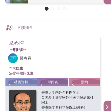
30%。
磁力共振融合检查
：结合无辐射的磁力共振及超声波
勃起功能障碍：神经损伤可能导致勃起困难，医生可
生活方式与饮食调整
2. 规律运动
常见的手术方式
5. 贫血与疲劳
检查，可让医生安全地检查前列腺的可疑地方，提高
能会建议使用药物（如PDE5抑制剂）、真空装置或
开放式前列腺切除术（Open Radical
诊断准确度。
健康饮食：
多摄取低脂高纤食物，如蔬果、全谷类、
每周进行至少150分钟中等强度运动（如快走、游泳、骑
Prostatectomy） – 传统开腹手术，创
荷尔蒙治疗来帮助恢复性功能。
癌细胞影响骨髓造血功能，或因荷尔蒙治疗导致红血球
豆类，并减少红肉及高脂乳制品，以降低发炎反应。
伤较大及术后恢复时间较长。
单车），有助于维持健康体重并减少前列腺癌风险。
相关医生
数量减少，可能引发贫血，导致疲倦、头晕及气喘。
腹腔镜微创手术（Laparoscopic Radical
前列腺癌患者需要改变饮食习惯吗？
保持适量运动：
适量的运动（如快走、游泳、瑜伽）
3. 保持健康体重
Prostatectomy, LRP） – 利用小切口进
6. 淋巴水肿
可帮助改善体能与情绪，减少癌症复发的风险。
行微创切除，减少出血及缩短康复时
泌尿外科
是的，以降低复发风险并促进康复。建议减少高脂饮
肥胖与前列腺癌的发生及恶化有关，建议透过均衡饮食
间。
当癌细胞扩散至淋巴结，或手术影响淋巴系统时，可能
王明晧医生
避免吸烟与过量饮酒：
吸烟与酒精摄取会影响免疫系
食，如红肉、加工肉类及高脂乳制品，以减少身体发
与运动维持BMI在健康范围内。
机械臂辅助前列腺切除手术（Robot-
导致下半身水肿，影响日常活动。
统并增加其他疾病风险，建议戒烟及减少酒精摄取。
炎。多吃蔬果，如番茄（含茄红素）、豆类（含异黄
assisted Prostatectomy） – 透过机械臂
酮）和绿茶，有助降低前列腺癌风险。
4. 定期筛查
系统（如达文西手术系统）的清晰3D
本院医生
控制副作用与并发症
影像、除颤功能及精细角度调控，让
手术治疗
泌尿科顾问医生
此外，可增加Omega-3脂肪酸摄取，例如三文鱼、吞拿
医生执行高精度切除，能有效保留神
50岁以上（或有家族病史者可提早至45岁）应定期进行
鱼及亚麻籽，以减少发炎并保护心血管健康。同时，应
尿失禁管理：
部分患者在手术后可能会出现尿失禁问
经线及减少并发症。伤口及出血量均
档案资料
时间表
预约
PSA（前列腺特异抗原）检测及直肠指检，以便及早发现
较传统手术少，复原更快，更可降低
少吃精制糖，以避免血糖波动影响癌细胞生长。透过均
题，建议进行凯格尔运动（Kegel exercise），以增强
异常。
术后尿失禁及性功能障碍的风险。
香港大学内外全科医学士
衡饮食，患者可提升康复效果，并降低癌症复发机会。
盆底肌肉，改善控尿能力。
英国爱丁堡皇家外科医学院泌尿科
微创电穿孔局部消融术（Irreversible
5. 避免吸烟与过量饮酒
院士
性功能恢复：
放射治疗或传统手术可能影响勃起功
Electroporation, IRE）- 是一种新型的
前列腺癌会遗传吗？
香港医学专科学院院士(外科)
前列腺癌局部治疗方法，属于非热能