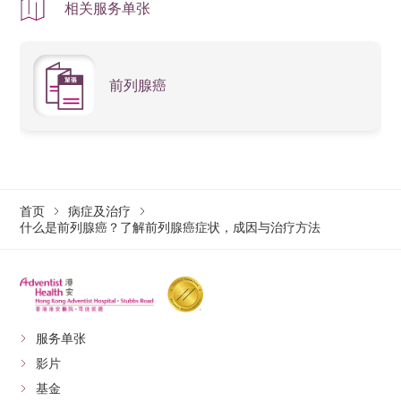
睾丸切除术（Orchiectomy） – 透过外
相关服务单张
科手术移除睾丸，以彻底阻断睾固酮
生成。
前列腺癌
治疗后可能会出现潮热、骨质疏松、性功
能下降等副作用。
放射性同位素属标靶放射治疗，治疗晚期
前列腺癌患者。
Radium-223：这是一种放射性同位素
治疗，模仿钙化学特性，专门沉积在
放射性同
骨转移部位。它释放α粒子来精准地摧
首页
病症及治疗
位素治疗
毁癌细胞，同时将对健康组织的损害
什么是前列腺癌？了解前列腺癌症状，成因与治疗方法
降到最低。适用于具有骨转移但无明
显内脏转移的去势抗性前列腺癌患
者。
化学治疗（又称化疗），一般用于晚期的
前列腺癌患者，透过药物溶入血液运行全
服务单张
身，有效对付由原发部位扩散到其他部位
化学治疗
的癌细胞。化疗的原理是杀灭一些快速分
影片
裂的细胞，由于癌细胞的分裂速度较正常
基金