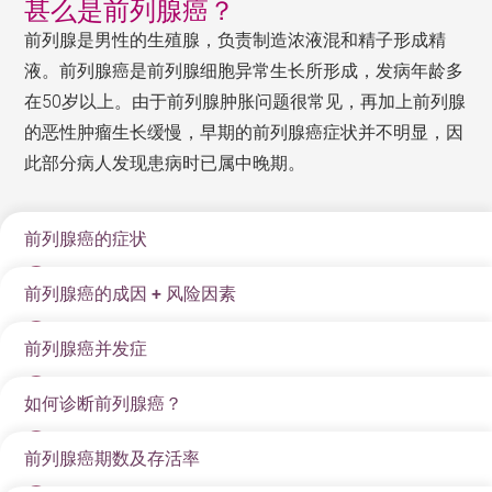
甚么是前列腺癌？
前列腺是男性的生殖腺，负责制造浓液混和精子形成精
液。前列腺癌是前列腺细胞异常生长所形成，发病年龄多
在50岁以上。由于前列腺肿胀问题很常见，再加上前列腺
的恶性肿瘤生长缓慢，早期的前列腺癌症状并不明显，因
此部分病人发现患病时已属中晚期。
前列腺癌的症状
前列腺癌的成因 + 风险因素
尿频
排尿困难
前列腺癌并发症
前列腺癌的成因主要跟年纪有关，此外长期吸烟、进食
小便时感刺痛
加工食物亦是致病原因。
如何诊断前列腺癌？
前列腺癌的发展可能会导致多种并发症，特别是在癌细
小便或精液带血
胞扩散或治疗过程中。了解可能的并发症有助于患者及
前列腺癌期数及存活率
为提高前列腺癌的治愈率，即使没有出现任何前列腺问
盆骨或脊骨痛楚
前列腺癌的风险因素
早准备，并与医生讨论适当的应对措施。