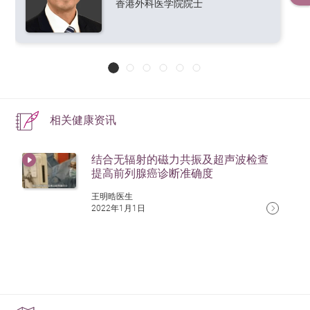
能，医生可能会建议药物治疗（如PDE5抑制剂）或
吸烟与酒精摄取过量可能会增加前列腺癌的风险，建议
香港外科医学院院士
消融技术。其原理是经皮肤插入多支
前列腺癌具有遗传倾向，如果家族中有直系亲属（如父
物理治疗（如阴茎真空装置）。
戒烟及适量饮酒。
电极针包围癌细胞，通过短暂高压电
亲或兄弟）曾患前列腺癌，个人风险会增加约2至3倍。
流使癌细胞膜产生永久性穿孔，导致
骨质健康管理：
荷尔蒙治疗可能导致骨质疏松，患者
细胞失去平衡而死亡。这种技术不会
此外，与BRCA1、BRCA2基因突变相关的遗传变异亦可
应补充钙质与维他命D，并进行负重运动来保持骨骼
损伤血管、神经线等重要结构，与传
能增加前列腺癌风险。因此，具有家族病史的男性应考
统的全器官治疗相比，能大幅减低副
健康。
虑定期进行PSA检测，及早监测前列腺健康状况。
作用，保留患者的排尿及性功能，维
持生活质素。此治疗方式并非适用于
相关健康资讯
心理与情绪支援
所有患者，具体手术方式的详情，请
谘询医生的意见。
前列腺癌治疗后，部分患者可能会出现焦虑、抑郁或压
结合无辐射的磁力共振及超声波检查
如病人的前列腺癌细胞已扩散至骨骼或其
力问题，建议寻求心理辅导或加入患者支援小组，以获
提高前列腺癌诊断准确度
他重要器官，治疗方针旨在降低体内睾固
得专业协助及病友支持。
酮水平，减少癌细胞增殖速度，通常适用
王明晧医生
于晚期前列腺癌或已扩散的患者。
2022年1月1日
药物治疗（Androgen Deprivation
Therapy, ADT） – 使用LHRH激动剂
（Luteinizing Hormone-Releasing
Hormone Agonists）或 雄激素受体抑
荷尔蒙治
制剂（Androgen Receptor Inhibitors,
疗
ARIs），抑制睾固酮生成。