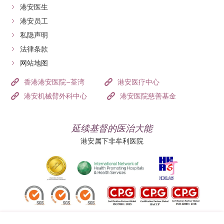
细胞快，自然躲不过化疗的攻击。
港安医生
标靶治疗是全身性治疗，透过血液循环系
港安员工
统令药物到达全身不同部位从而杀死癌细
胞。标靶治疗针对特定癌细胞生长基因和
私隐声明
标靶治疗
它们所产生的蛋白( 即“靶 点”)，标靶药物
法律条款
能阻断该种癌细胞生长或修复的功能，令
网站地图
其死亡，所以称为“标靶”治疗。
香港港安医院–荃湾
港安医疗中心
港安机械臂外科中心
港安医院慈善基金
延续基督的医治大能
港安属下非牟利医院