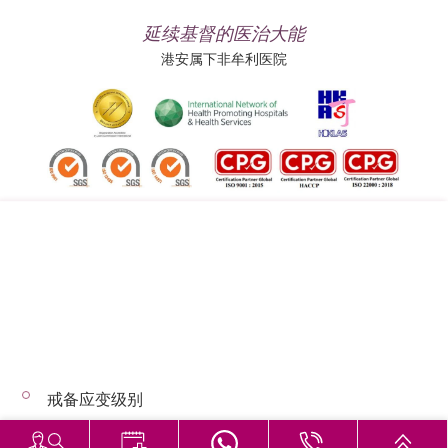
延续基督的医治大能
港安属下非牟利医院
追踪我们:
地址:
总机（查询）:
香港司徒拔道四十号
(852) 3651 8888
戒备应变级别
© 2026 版权所有 © 港安医疗 保留一切权利
恶劣天气下的诊症安排