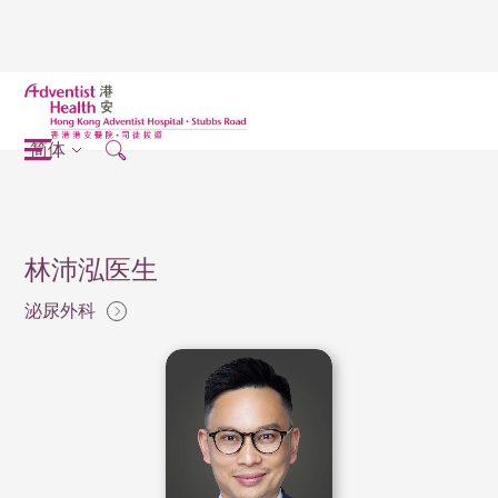
简体
林沛泓医生
泌尿外科